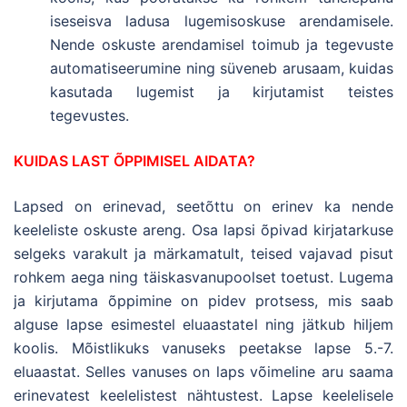
iseseisva ladusa lugemisoskuse arendamisele.
Nende oskuste arendamisel toimub ja tegevuste
automatiseerumine ning süveneb arusaam, kuidas
kasutada lugemist ja kirjutamist teistes
tegevustes.
KUIDAS LAST ÕPPIMISEL AIDATA?
Lapsed on erinevad, seetõttu on erinev ka nende
keeleliste oskuste areng. Osa lapsi õpivad kirjatarkuse
selgeks varakult ja märkamatult, teised vajavad pisut
rohkem aega ning täiskasvanupoolset toetust. Lugema
ja kirjutama õppimine on pidev protsess, mis saab
alguse lapse esimestel eluaastatel ning jätkub hiljem
koolis. Mõistlikuks vanuseks peetakse lapse 5.-7.
eluaastat. Selles vanuses on laps võimeline aru saama
erinevatest keelelistest nähtustest. Lapse keelelisele