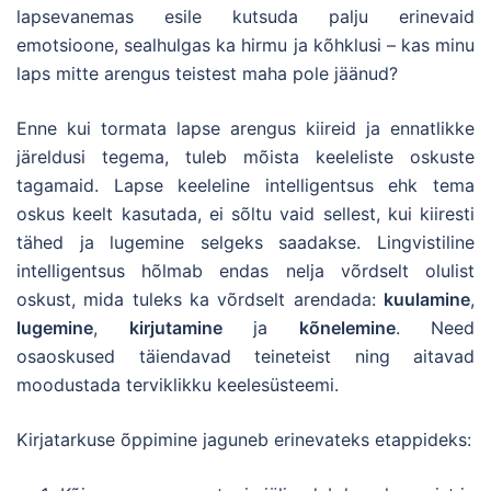
lapsevanemas esile kutsuda palju erinevaid
emotsioone, sealhulgas ka hirmu ja kõhklusi – kas minu
laps mitte arengus teistest maha pole jäänud?
Enne kui tormata lapse arengus kiireid ja ennatlikke
järeldusi tegema, tuleb mõista keeleliste oskuste
tagamaid. Lapse keeleline intelligentsus ehk tema
oskus keelt kasutada, ei sõltu vaid sellest, kui kiiresti
tähed ja lugemine selgeks saadakse. Lingvistiline
intelligentsus hõlmab endas nelja võrdselt olulist
oskust, mida tuleks ka võrdselt arendada:
kuulamine
,
lugemine
,
kirjutamine
ja
kõnelemine
. Need
osaoskused täiendavad teineteist ning aitavad
moodustada terviklikku keelesüsteemi.
Kirjatarkuse õppimine jaguneb erinevateks etappideks: