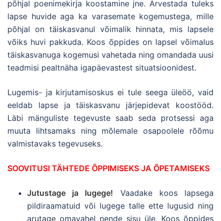
põhjal poenimekirja koostamine jne. Arvestada tuleks
lapse huvide aga ka varasemate kogemustega, mille
põhjal on täiskasvanul võimalik hinnata, mis lapsele
võiks huvi pakkuda. Koos õppides on lapsel võimalus
täiskasvanuga kogemusi vahetada ning omandada uusi
teadmisi pealtnäha igapäevastest situatsioonidest.
Lugemis- ja kirjutamisoskus ei tule seega üleöö, vaid
eeldab lapse ja täiskasvanu järjepidevat koostööd.
Läbi mänguliste tegevuste saab seda protsessi aga
muuta lihtsamaks ning mõlemale osapoolele rõõmu
valmistavaks tegevuseks.
SOOVITUSI TÄHTEDE ÕPPIMISEKS JA ÕPETAMISEKS
Jutustage ja lugege!
Vaadake koos lapsega
pildiraamatuid või lugege talle ette lugusid ning
arutage omavahel nende sisu üle. Koos õppides