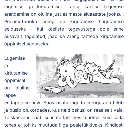
lugemisel ja kirjutamisel. Lapse käelise tegevuse
arendamine on oluline just esimeste eluaastate jooksul.
Peenmotoorika areng on kirjutamise harjutamise
eelduseks – kui käeliste tegevustega pole enne
piisavalt tegeletud, jääb ka areng tähtede kirjutamise
õppimisel aeglaseks.
Lugemise
ja
kirjutamise
õppimisel
on oluline
lapse
endapoolne huvi. Soov osata lugeda ja kirjutada tekib
ja püsib olukordades, kus neid oskusi on reaalselt vaja.
Täiskasvanu saab suunata last huvi tundma, kuid seda
tehes ei tohiks muutuda liiga pealetükkivaks. Kindlasti