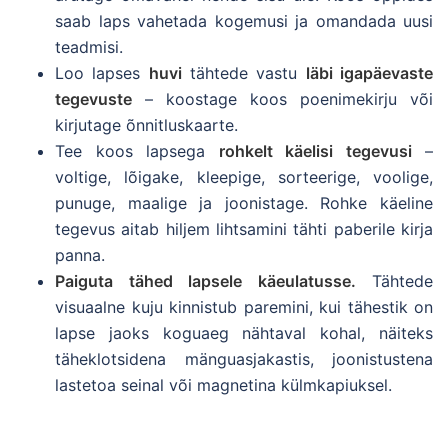
saab laps vahetada kogemusi ja omandada uusi
teadmisi.
Loo lapses
huvi
tähtede vastu
läbi igapäevaste
tegevuste
– koostage koos poenimekirju või
kirjutage õnnitluskaarte.
Tee koos lapsega
rohkelt käelisi tegevusi
–
voltige, lõigake, kleepige, sorteerige, voolige,
punuge, maalige ja joonistage. Rohke käeline
tegevus aitab hiljem lihtsamini tähti paberile kirja
panna.
Paiguta tähed lapsele käeulatusse.
Tähtede
visuaalne kuju kinnistub paremini, kui tähestik on
lapse jaoks koguaeg nähtaval kohal, näiteks
täheklotsidena mänguasjakastis, joonistustena
lastetoa seinal või magnetina külmkapiuksel.