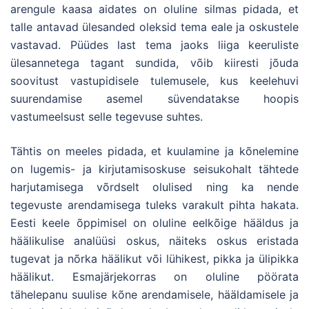
arengule kaasa aidates on oluline silmas pidada, et
talle antavad ülesanded oleksid tema eale ja oskustele
vastavad. Püüdes last tema jaoks liiga keeruliste
ülesannetega tagant sundida, võib kiiresti jõuda
soovitust vastupidisele tulemusele, kus keelehuvi
suurendamise asemel süvendatakse hoopis
vastumeelsust selle tegevuse suhtes.
Tähtis on meeles pidada, et kuulamine ja kõnelemine
on lugemis- ja kirjutamisoskuse seisukohalt tähtede
harjutamisega võrdselt olulised ning ka nende
tegevuste arendamisega tuleks varakult pihta hakata.
Eesti keele õppimisel on oluline eelkõige hääldus ja
häälikulise analüüsi oskus, näiteks oskus eristada
tugevat ja nõrka häälikut või lühikest, pikka ja ülipikka
häälikut. Esmajärjekorras on oluline pöörata
tähelepanu suulise kõne arendamisele, hääldamisele ja