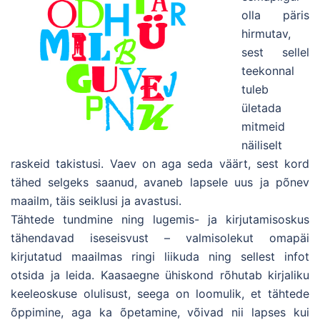
olla päris
hirmutav,
sest sellel
teekonnal
tuleb
ületada
mitmeid
näiliselt
raskeid takistusi. Vaev on aga seda väärt, sest kord
tähed selgeks saanud, avaneb lapsele uus ja põnev
maailm, täis seiklusi ja avastusi.
Tähtede tundmine ning lugemis- ja kirjutamisoskus
tähendavad iseseisvust – valmisolekut omapäi
kirjutatud maailmas ringi liikuda ning sellest infot
otsida ja leida. Kaasaegne ühiskond rõhutab kirjaliku
keeleoskuse olulisust, seega on loomulik, et tähtede
õppimine, aga ka õpetamine, võivad nii lapses kui