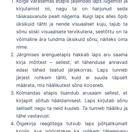
Kõige varasemas etapis jäljendab laps lugemist ja
kirjutamist nii, nagu ta on harjunud seda
täiskasvanute pealt nägema. Kuigi laps alles õpib
üksikuid tähti ja nende visuaalset kuju, tajub ta
sõnu siiski visuaalsete tervikutena, seetõttu on ta
võimaline ära tundma üksikuid sõnu, näiteks oma
nime.
Järgmises arenguetapis hakkab laps aru saama
kirja mõttest – sellest, et tähenduse annavad
edasi tähed teatud järjekorras. Laps tunneb
järjest rohkem tähti, kuid ei suuda täpselt
määrata, mis häälikutest sõna koosneb.
Kolmandas etapis lisandub arusaam sellest, et
kirjapilt sõltub hääldamisest. Laps kirjutab sõnu
selliselt nagu ta neid kuuleb. Ta tunneb hääliku ja
tähe vastavust.
Õigekirja reeglitega tutvub laps põhjalikumalt
koolis, kus pööratakse ka rohkem tähelepanu