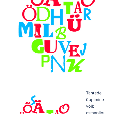
Tähtede
õppimine
võib
esmapilgul