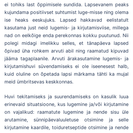
ei tohiks last õppimisele sundida. Lapsevanem peaks
kujundama positiivset suhtumist luge-misse ning olema
ise heaks eeskujuks. Lapsed hakkavad eelistatult
kasutama just neid lugemis- ja kirjutamisviise, millega
nad on eelkõige enda perekonnas kokku puutunud. Nii
polegi midagi imelikku selles, et tänapäeva lapsed
õpivad üha rohkem arvuti abil ning raamatud kipuvad
jääma tagaplaanile. Arvuti ärakasutamine lugemis- ja
kirjutamishuvi süvendamiseks ei ole iseenesest halb,
kuid oluline on õpetada lapsi märkama tähti ka mujal
meid ümbritsevas keskkonnas.
Huvi tekitamiseks ja suurendamiseks on kasulik luua
erinevaid situatsioone, kus lugemine ja/või kirjutamine
on vajalikud: raamatute lugemine ja nende sisu üle
arutamine, sünnipäevaluuletuse otsimine ja selle
kirjutamine kaardile, toiduretseptide otsimine ja nende