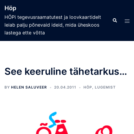
Skip
Höp
to
HÖPi tegevusraamatutest ja loovkaartidelt
content
Search
Tog
leiab palju põnevaid ideid, mida üheskoos
men
lastega ette võtta
See keeruline tähetarkus…
BY
HELEN SALUVEER
20.04.2011
HÖP
,
LUGEMIST