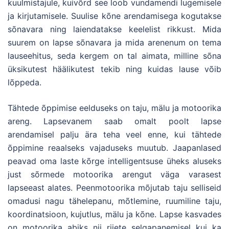
kuulmistajule, kuivõrd see loob vundamendi lugemisele
ja kirjutamisele. Suulise kõne arendamisega kogutakse
sõnavara ning laiendatakse keelelist rikkust. Mida
suurem on lapse sõnavara ja mida arenenum on tema
lauseehitus, seda kergem on tal aimata, milline sõna
üksikutest häälikutest tekib ning kuidas lause võib
lõppeda.
Tähtede õppimise eelduseks on taju, mälu ja motoorika
areng. Lapsevanem saab omalt poolt lapse
arendamisel palju ära teha veel enne, kui tähtede
õppimine reaalseks vajaduseks muutub. Jaapanlased
peavad oma laste kõrge intelligentsuse üheks aluseks
just sõrmede motoorika arengut väga varasest
lapseeast alates. Peenmotoorika mõjutab taju selliseid
omadusi nagu tähelepanu, mõtlemine, ruumiline taju,
koordinatsioon, kujutlus, mälu ja kõne. Lapse kasvades
on motoorika abiks nii riiete selgapanemisel kui ka