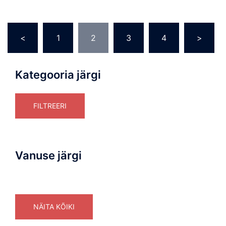
Navigeerimine
<
1
2
3
4
>
Kategooria järgi
FILTREERI
Vanuse järgi
NÄITA KÕIKI