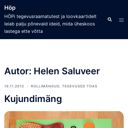
Skip
Höp
to
HÖPi tegevusraamatutest ja loovkaartidelt
content
Search
Tog
leiab palju põnevaid ideid, mida üheskoos
men
lastega ette võtta
Autor:
Helen Saluveer
16.11.2012
ROLLIMÄNGUD
,
TEGEVUSED TOAS
Kujundimäng