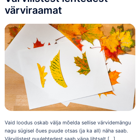
värviraamat
Vaid loodus oskab välja mõelda sellise värvidemängu
nagu sügisel õues puude otsas (ja ka all) näha saab.
Värvilistest puulehtedest saab väga lihtsalt […]