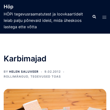
Skip
Höp
to
HÖPi tegevusraamatutest ja loovkaartidelt
content
Search
Tog
leiab palju põnevaid ideid, mida üheskoos
men
lastega ette võtta
Karbimajad
BY
HELEN SALUVEER
9.02.2012
ROLLIMÄNGUD
,
TEGEVUSED TOAS