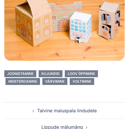
JOONISTAMINE
KUJUNDID
LOOV ÕPPIMINE
MEISTERDAMINE
VÄRVIMINE
VOLTIMINE
Post
Talvine maiuspala lindudele
navigation
Lippude mälumäng