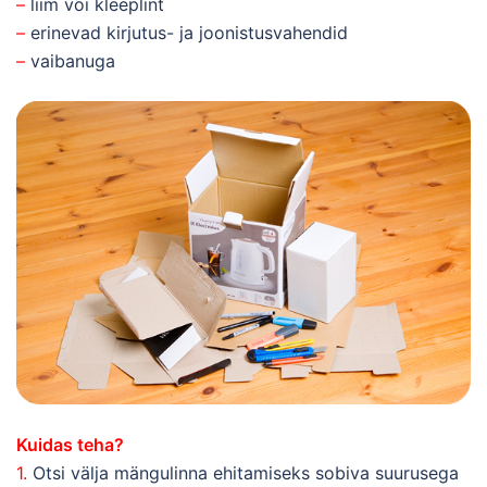
–
liim või kleeplint
–
erinevad kirjutus- ja joonistusvahendid
–
vaibanuga
Kuidas teha?
1.
Otsi välja mängulinna ehitamiseks sobiva suurusega