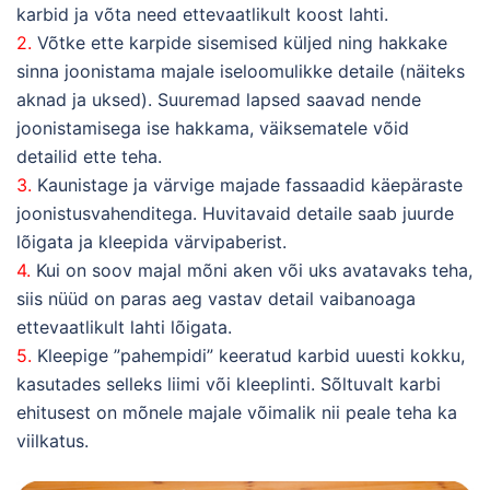
karbid ja võta need ettevaatlikult koost lahti.
2.
Võtke ette karpide sisemised küljed ning hakkake
sinna joonistama majale iseloomulikke detaile (näiteks
aknad ja uksed). Suuremad lapsed saavad nende
joonistamisega ise hakkama, väiksematele võid
detailid ette teha.
3.
Kaunistage ja värvige majade fassaadid käepäraste
joonistusvahenditega. Huvitavaid detaile saab juurde
lõigata ja kleepida värvipaberist.
4.
Kui on soov majal mõni aken või uks avatavaks teha,
siis nüüd on paras aeg vastav detail vaibanoaga
ettevaatlikult lahti lõigata.
5.
Kleepige ”pahempidi” keeratud karbid uuesti kokku,
kasutades selleks liimi või kleeplinti. Sõltuvalt karbi
ehitusest on mõnele majale võimalik nii peale teha ka
viilkatus.