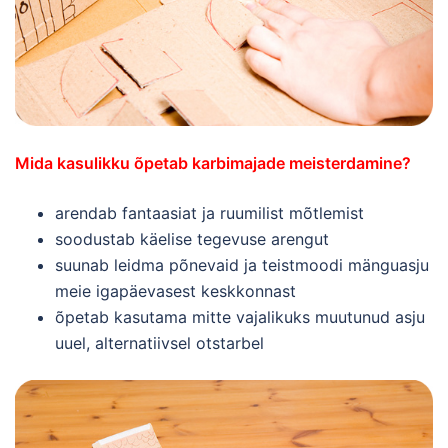
Mida kasulikku õpetab karbimajade meisterdamine?
arendab fantaasiat ja ruumilist mõtlemist
soodustab käelise tegevuse arengut
suunab leidma põnevaid ja teistmoodi mänguasju
meie igapäevasest keskkonnast
õpetab kasutama mitte vajalikuks muutunud asju
uuel, alternatiivsel otstarbel