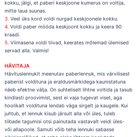
kokku, jälgi, et paberi keskjoone kumerus on voltija,
mitte laua suunas.
3.
Veel üks kord voldi nurgad keskjoonele kokku.
4.
Voldi paber mööda keskjoont kokku ja keera 90
kraadi.
5.
Viimasena voldi tiivad, keerates mõlemad ülemised
servad alla. Valmis!
HÄVITAJA
Hävituslennukit meenutav paberlennuk, mis värvilisest
paberist voldituna ja eraldusmärkidega kaunistatuna
näeb efektne välja. On suhteliselt lihtne voltida ja tasub
kindlasti proovimist, sest ei vaja tugevat viset, aga
hoolikalt voldituna lendab väga sirgelt ja kaugele. Kui
juhtub, et lennuk kisub järsult alla või üles, tuleb
tiibade tagumisi otsi painutada vastavalt veidi üles-
või allapoole. Samuti võib teha lennuki sabasse