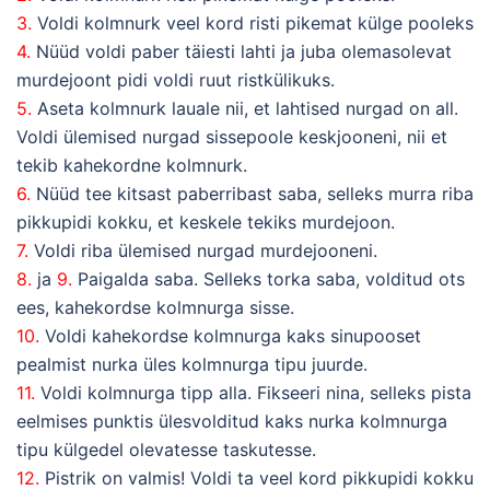
3.
Voldi kolmnurk veel kord risti pikemat külge pooleks
4.
Nüüd voldi paber täiesti lahti ja juba olemasolevat
murdejoont pidi voldi ruut ristkülikuks.
5.
Aseta kolmnurk lauale nii, et lahtised nurgad on all.
Voldi ülemised nurgad sissepoole keskjooneni, nii et
tekib kahekordne kolmnurk.
6.
Nüüd tee kitsast paberribast saba, selleks murra riba
pikkupidi kokku, et keskele tekiks murdejoon.
7.
Voldi riba ülemised nurgad murdejooneni.
8.
ja
9.
Paigalda saba. Selleks torka saba, volditud ots
ees, kahekordse kolmnurga sisse.
10.
Voldi kahekordse kolmnurga kaks sinupooset
pealmist nurka üles kolmnurga tipu juurde.
11.
Voldi kolmnurga tipp alla. Fikseeri nina, selleks pista
eelmises punktis ülesvolditud kaks nurka kolmnurga
tipu külgedel olevatesse taskutesse.
12.
Pistrik on valmis! Voldi ta veel kord pikkupidi kokku