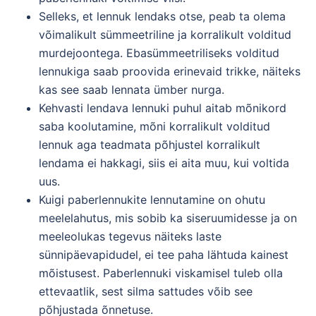
Selleks, et lennuk lendaks otse, peab ta olema
võimalikult sümmeetriline ja korralikult volditud
murdejoontega. Ebasümmeetriliseks volditud
lennukiga saab proovida erinevaid trikke, näiteks
kas see saab lennata ümber nurga.
Kehvasti lendava lennuki puhul aitab mõnikord
saba koolutamine, mõni korralikult volditud
lennuk aga teadmata põhjustel korralikult
lendama ei hakkagi, siis ei aita muu, kui voltida
uus.
Kuigi paberlennukite lennutamine on ohutu
meelelahutus, mis sobib ka siseruumidesse ja on
meeleolukas tegevus näiteks laste
sünnipäevapidudel, ei tee paha lähtuda kainest
mõistusest. Paberlennuki viskamisel tuleb olla
ettevaatlik, sest silma sattudes võib see
põhjustada õnnetuse.