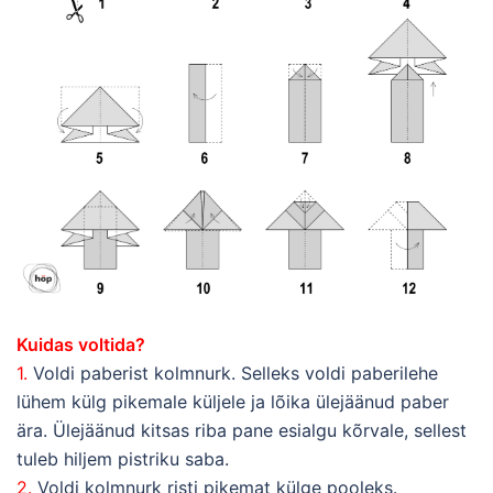
Kuidas voltida?
1.
Voldi paberist kolmnurk. Selleks voldi paberilehe
lühem külg pikemale küljele ja lõika ülejäänud paber
ära. Ülejäänud kitsas riba pane esialgu kõrvale, sellest
tuleb hiljem pistriku saba.
2.
Voldi kolmnurk risti pikemat külge pooleks.