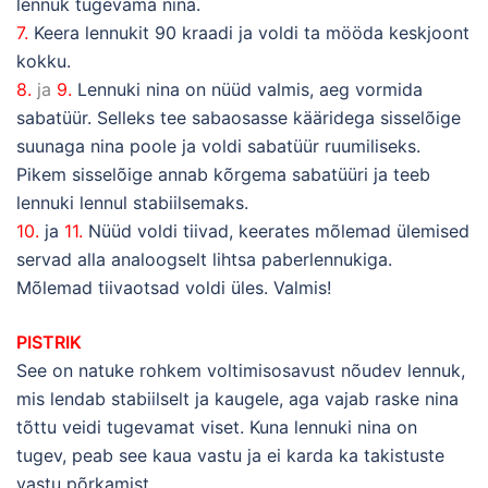
lennuk tugevama nina.
7.
Keera lennukit 90 kraadi ja voldi ta mööda keskjoont
kokku.
8.
ja
9.
Lennuki nina on nüüd valmis, aeg vormida
sabatüür. Selleks tee sabaosasse kääridega sisselõige
suunaga nina poole ja voldi sabatüür ruumiliseks.
Pikem sisselõige annab kõrgema sabatüüri ja teeb
lennuki lennul stabiilsemaks.
10.
ja
11.
Nüüd voldi tiivad, keerates mõlemad ülemised
servad alla analoogselt lihtsa paberlennukiga.
Mõlemad tiivaotsad voldi üles. Valmis!
PISTRIK
See on natuke rohkem voltimisosavust nõudev lennuk,
mis lendab stabiilselt ja kaugele, aga vajab raske nina
tõttu veidi tugevamat viset. Kuna lennuki nina on
tugev, peab see kaua vastu ja ei karda ka takistuste
vastu põrkamist.