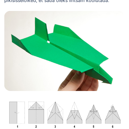
pikisisselõiked, et saba oleks lihtsam koolutada.