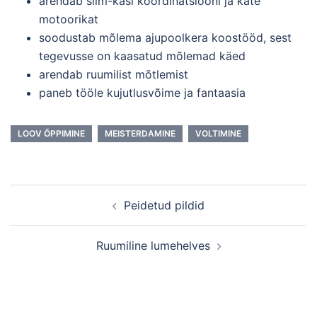
arendab silm-käsi koordinatsiooni ja käte
motoorikat
soodustab mõlema ajupoolkera koostööd, sest
tegevusse on kaasatud mõlemad käed
arendab ruumilist mõtlemist
paneb tööle kujutlusvõime ja fantaasia
LOOV ÕPPIMINE
MEISTERDAMINE
VOLTIMINE
Post
Peidetud pildid
navigation
Ruumiline lumehelves