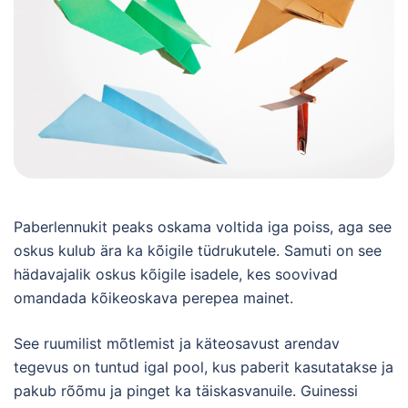
Paberlennukit peaks oskama voltida iga poiss, aga see
oskus kulub ära ka kõigile tüdrukutele. Samuti on see
hädavajalik oskus kõigile isadele, kes soovivad
omandada kõikeoskava perepea mainet.
See ruumilist mõtlemist ja käteosavust arendav
tegevus on tuntud igal pool, kus paberit kasutatakse ja
pakub rõõmu ja pinget ka täiskasvanuile. Guinessi