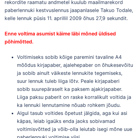
rekordite raamatu andmetel kuulub maailmarekord
paberlennuki kestvuslennus jaapanlasele Takuo Todale,
kelle lennuk püsis 11. aprillil 2009 õhus 27,9 sekundit.
Enne voltima asumist käime läbi mõned üldised
põhimõtted.
Voltimiseks sobib kõige paremini tavaline A4
mõõdus kirjapaber, ajalehepaber on õhukesevõitu
ja sobib ainult väikeste lennukite tegemiseks,
suur lennuk tuleb liiga lõtv. Peale kirjapaberi
sobib suurepäraselt ka paksem ajakirjapaber.
Liiga paksu paberit on raske korralikult voltida ja
ka lennuki lennutamine nõuab rohkem jõudu.
Algul tasub voltides õpetust jälgida, aga kui asi
käpas, leiab igaüks enda jaoks sobivamad
voltimisvõtted ja võib-olla leiutab isegi mõne uue
paberlennuki voltimise viisi.