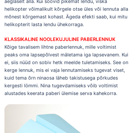
aeglaselt alla. Kui soovid pikemat lendu, viska
helikopter võimalikult kõrgele otse üles või lennuta alla
mõnest kõrgemast kohast. Ägeda efekti saab, kui mitu
helikopterit lasta lendu ühekorraga.
KLASSIKALINE NOOLEKUJULINE PABERLENNUK
Kõige tavalisem lihtne paberlennuk, mille voltimist
peaks oma lapsepõlvest mäletama iga lapsevanem. Kui
ei, siis nüüd on sobiv hetk meelde tuletamiseks. See on
kerge lennuk, mis ei vaja lennutamiseks tugevat viset,
kuid tema õrn ninaosa läheb takistusega põrkudes
kergesti lömmi. Nina tugevdamiseks võib voltimist
alustades keerata paberi ülemise serva kahekorra.