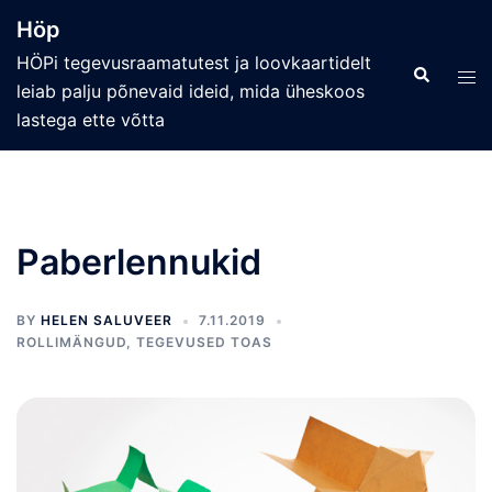
Skip
Höp
to
HÖPi tegevusraamatutest ja loovkaartidelt
content
Search
Tog
leiab palju põnevaid ideid, mida üheskoos
men
lastega ette võtta
Paberlennukid
BY
HELEN SALUVEER
7.11.2019
ROLLIMÄNGUD
,
TEGEVUSED TOAS