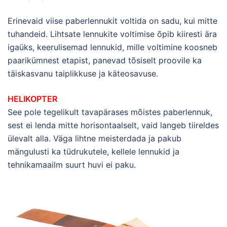
Erinevaid viise paberlennukit voltida on sadu, kui mitte
tuhandeid. Lihtsate lennukite voltimise õpib kiiresti ära
igaüks, keerulisemad lennukid, mille voltimine koosneb
paarikümnest etapist, panevad tõsiselt proovile ka
täiskasvanu taiplikkuse ja käteosavuse.
HELIKOPTER
See pole tegelikult tavapärases mõistes paberlennuk,
sest ei lenda mitte horisontaalselt, vaid langeb tiireldes
ülevalt alla. Väga lihtne meisterdada ja pakub
mängulusti ka tüdrukutele, kellele lennukid ja
tehnikamaailm suurt huvi ei paku.