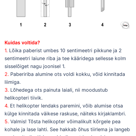
Kuidas voltida?
1.
Lõika paberist umbes 10 sentimeetri pikkune ja 2
sentimeetri laiune riba ja tee kääridega sellesse kolm
sisselõiget nagu joonisel 1.
2.
Pabeririba alumine ots voldi kokku, võid kinnitada
liimiga.
3.
Lõhedega ots painuta laiali, nii moodustub
helikopteri tiivik.
4.
Et helikopter lendaks paremini, võib alumise otsa
külge kinnitada väikese raskuse, näiteks kirjaklambri.
5.
Valmis! Tõsta helikopter võimalikult kõrgele pea
kohale ja lase lahti. See hakkab õhus tiirlema ja langeb