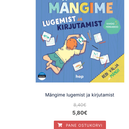
Mängime lugemist ja kirjutamist
8,40
€
5,80
€
PANE OSTUKORVI