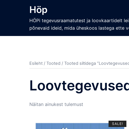
Skip
Höp
to
content
HÖPi tegevusraamatutest ja loovkaartidelt lei
põnevaid ideid, mida üheskoos lastega ette v
Esileht
/
Tooted
/ Tooted siltidega “Loovtegevuse
Loovtegevuse
Näitan ainukest tulemust
SALE!