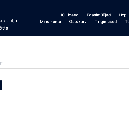
101 ideed
Edasimüüjad
Hop
ab palju
Minu konto
Ostukorv
Tingimused
T
õtta
d”
d